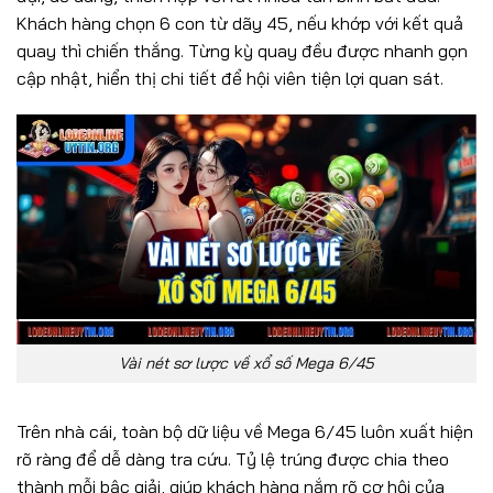
Khách hàng chọn 6 con từ dãy 45, nếu khớp với kết quả
quay thì chiến thắng. Từng kỳ quay đều được nhanh gọn
cập nhật, hiển thị chi tiết để hội viên tiện lợi quan sát.
Vài nét sơ lược về xổ số Mega 6/45
Trên nhà cái, toàn bộ dữ liệu về Mega 6/45 luôn xuất hiện
rõ ràng để dễ dàng tra cứu. Tỷ lệ trúng được chia theo
thành mỗi bậc giải, giúp khách hàng nắm rõ cơ hội của