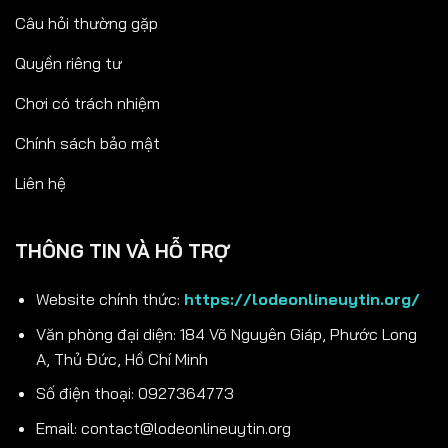
Câu hỏi thường gặp
Quyền riêng tư
Chơi có trách nhiệm
Chính sách bảo mật
Liên hệ
THÔNG TIN VÀ HỖ TRỢ
Website chính thức:
https://lodeonlineuytin.org/
Văn phòng đại diện: 184 Võ Nguyên Giáp, Phước Long
A, Thủ Đức, Hồ Chí Minh
Số điện thoại: 0927364773
Email:
contact@lodeonlineuytin.org