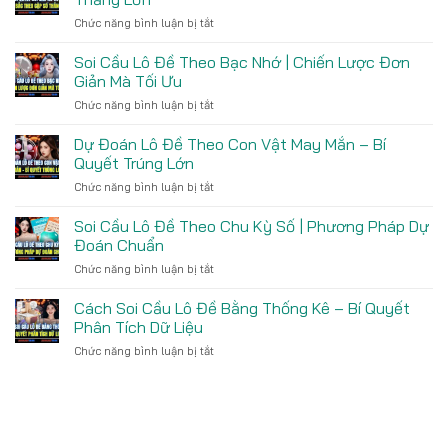
Lô
Bắt
Chức năng bình luận bị tắt
ở
Đề
Đề
Bí
5
Chuẩn
Quyết
Soi Cầu Lô Đề Theo Bạc Nhớ | Chiến Lược Đơn
Số
2025
Soi
Chính
Giản Mà Tối Ưu
Cầu
Xác
Chức năng bình luận bị tắt
ở
Xổ
Đạt
Soi
Số
Hiệu
Cầu
Dự Đoán Lô Đề Theo Con Vật May Mắn – Bí
Miền
Quả
Lô
Bắc
Quyết Trúng Lớn
Cao
Đề
Theo
Chức năng bình luận bị tắt
ở
Theo
Cặp
Dự
Bạc
Số
Đoán
Soi Cầu Lô Đề Theo Chu Kỳ Số | Phương Pháp Dự
Nhớ
Thắng
Lô
|
Đoán Chuẩn
Lớn
Đề
Chiến
Chức năng bình luận bị tắt
ở
Theo
Lược
Soi
Con
Đơn
Cầu
Cách Soi Cầu Lô Đề Bằng Thống Kê – Bí Quyết
Vật
Giản
Lô
May
Phân Tích Dữ Liệu
Mà
Đề
Mắn
Tối
Chức năng bình luận bị tắt
ở
Theo
–
Ưu
Cách
Chu
Bí
Soi
Kỳ
Quyết
Cầu
Số
Trúng
Lô
|
Lớn
Đề
Phương