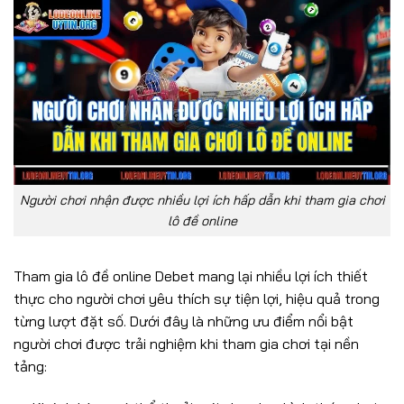
Người chơi nhận được nhiều lợi ích hấp dẫn khi tham gia chơi
lô đề online
Tham gia lô đề online Debet mang lại nhiều lợi ích thiết
thực cho người chơi yêu thích sự tiện lợi, hiệu quả trong
từng lượt đặt số. Dưới đây là những ưu điểm nổi bật
người chơi được trải nghiệm khi tham gia chơi tại nền
tảng: