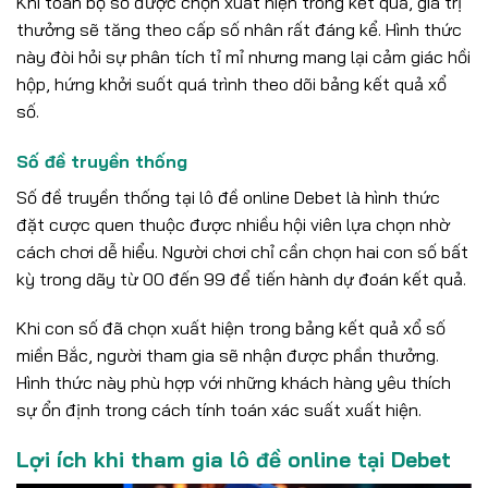
Khi toàn bộ số được chọn xuất hiện trong kết quả, giá trị
thưởng sẽ tăng theo cấp số nhân rất đáng kể. Hình thức
này đòi hỏi sự phân tích tỉ mỉ nhưng mang lại cảm giác hồi
hộp, hứng khởi suốt quá trình theo dõi bảng kết quả xổ
số.
Số đề truyền thống
Số đề truyền thống tại lô đề online Debet là hình thức
đặt cược quen thuộc được nhiều hội viên lựa chọn nhờ
cách chơi dễ hiểu. Người chơi chỉ cần chọn hai con số bất
kỳ trong dãy từ 00 đến 99 để tiến hành dự đoán kết quả.
Khi con số đã chọn xuất hiện trong bảng kết quả xổ số
miền Bắc, người tham gia sẽ nhận được phần thưởng.
Hình thức này phù hợp với những khách hàng yêu thích
sự ổn định trong cách tính toán xác suất xuất hiện.
Lợi ích khi tham gia lô đề online tại Debet