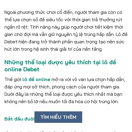
Ngoài phương thức chơi cổ điển, người tham gia còn có
thể lựa chọn số đề siêu tốc với thời gian trả thưởng rút
ngắn rõ rệt. Tính năng này giúp người chơi tiết kiệm thời
gian chờ đợi mà vẫn giữ nguyên tỷ lệ trúng hấp dẫn. Lô đề
Debet hiện đang trở thành phần quan trọng tạo nên sức
hút lớn trong hệ sinh thái giải trí của nền tảng.
Những thể loại được yêu thích tại lô đề
online Debet
Thế giới
lô đề online
mở ra với vô vàn lựa chọn hấp dẫn,
đáp ứng mọi sở thích, phong cách của người tham gia.
Dưới đây là những thể loại được yêu thích nhất mà bạn
không nên bỏ lỡ nếu muốn tối đa hóa cơ hội trúng lớn.
TÌM HIỂU THÊM
Bắt đầu đuôi