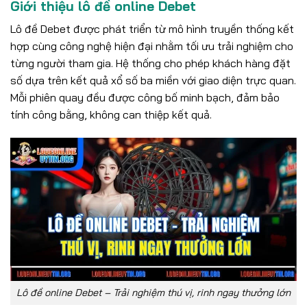
Giới thiệu lô đề online Debet
Lô đề Debet được phát triển từ mô hình truyền thống kết
hợp cùng công nghệ hiện đại nhằm tối ưu trải nghiệm cho
từng người tham gia. Hệ thống cho phép khách hàng đặt
số dựa trên kết quả xổ số ba miền với giao diện trực quan.
Mỗi phiên quay đều được công bố minh bạch, đảm bảo
tính công bằng, không can thiệp kết quả.
Lô đề online Debet – Trải nghiệm thú vị, rinh ngay thưởng lớn