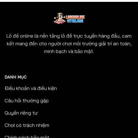
Bằng
Pháp
Thống
Dự
Kê
Đoán
–
Chuẩn
Bí
Quyết
Phân
Lô đề online là nền tảng lô đề trực tuyến hàng đầu, cam
Tích
kết mang đến cho người chơi môi trường giải trí an toàn,
Dữ
Liệu
minh bạch và bảo mật.
DANH MỤC
Điều khoản và điều kiện
Câu hỏi thường gặp
Quyền riêng tư
Chơi có trách nhiệm
Chính sách bảo mật