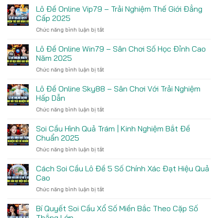
Lô Đề Online Vip79 – Trải Nghiệm Thế Giới Đẳng
Cấp 2025
Chức năng bình luận bị tắt
ở
Lô
Đề
Lô Đề Online Win79 – Sân Chơi Số Học Đỉnh Cao
Online
Năm 2025
Vip79
Chức năng bình luận bị tắt
ở
–
Lô
Trải
Đề
Lô Đề Online Sky88 – Sân Chơi Với Trải Nghiệm
Nghiệm
Online
Thế
Hấp Dẫn
Win79
Giới
Chức năng bình luận bị tắt
ở
–
Đẳng
Lô
Sân
Cấp
Đề
Soi Cầu Hình Quả Trám | Kinh Nghiệm Bắt Đề
Chơi
2025
Online
Số
Chuẩn 2025
Sky88
Học
Chức năng bình luận bị tắt
ở
–
Đỉnh
Soi
Sân
Cao
Cầu
Cách Soi Cầu Lô Đề 5 Số Chính Xác Đạt Hiệu Quả
Chơi
Năm
Hình
Với
Cao
2025
Quả
Trải
Chức năng bình luận bị tắt
ở
Trám
Nghiệm
Cách
|
Hấp
Soi
Bí Quyết Soi Cầu Xổ Số Miền Bắc Theo Cặp Số
Kinh
Dẫn
Cầu
Nghiệm
Thắng Lớn