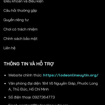
Điều khoản và điều kiện
Câu hỏi thường gặp
Quyền riêng tư
Chơi có trách nhiệm
Chính sách bảo mật
Liên hệ
THÔNG TIN VÀ HỖ TRỢ
Website chính thức:
https://lodeonlineuytin.org/
Văn phòng đại diện: 184 Võ Nguyên Giáp, Phước Long
A, Thủ Đức, Hồ Chí Minh
Số điện thoại: 0927364773