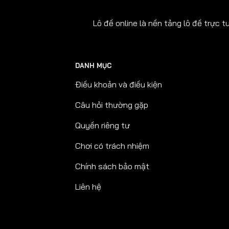
Lô đề online là nền tảng lô đề trực 
DANH MỤC
Điều khoản và điều kiện
Câu hỏi thường gặp
Quyền riêng tư
Chơi có trách nhiệm
Chính sách bảo mật
Liên hệ