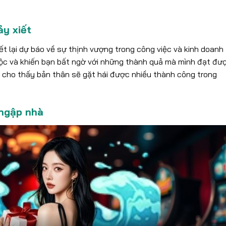
y xiết
iết lại dự báo về sự thịnh vượng trong công việc và kinh doanh
lộc và khiến bạn bất ngờ với những thành quả mà mình đạt đư
n cho thấy bản thân sẽ gặt hái được nhiều thành công trong
ngập nhà