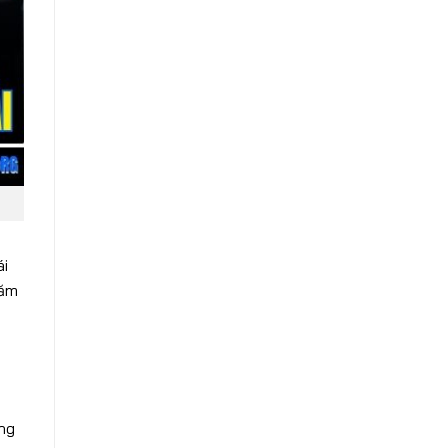
ái
hăm
ng