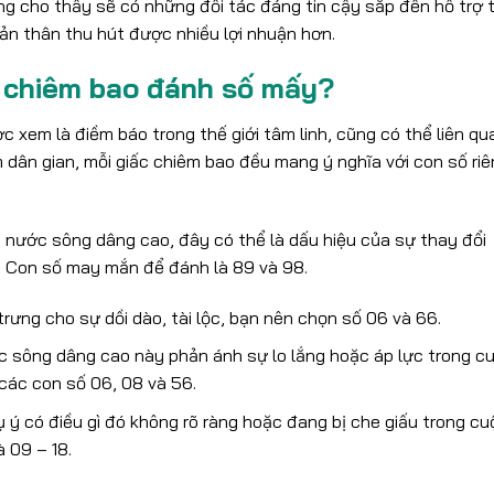
ng cho thấy sẽ có những đối tác đáng tin cậy sắp đến hỗ trợ t
bản thân thu hút được nhiều lợi nhuận hơn.
 chiêm bao đánh số mấy?
xem là điềm báo trong thế giới tâm linh, cũng có thể liên qu
dân gian, mỗi giấc chiêm bao đều mang ý nghĩa với con số riê
nước sông dâng cao, đây có thể là dấu hiệu của sự thay đổi
. Con số may mắn để đánh là 89 và 98.
rưng cho sự dồi dào, tài lộc, bạn nên chọn số 06 và 66.
c sông dâng cao này phản ánh sự lo lắng hoặc áp lực trong c
 các con số 06, 08 và 56.
 ý có điều gì đó không rõ ràng hoặc đang bị che giấu trong cu
 09 – 18.