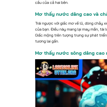
cầu của cả hai bên.
Mơ thấy nước dâng cao và chả
Trái ngược với giấc mơ về lũ, dòng chảy x
của bạn. Điều này mang lại may mắn, tài 
Giấc mộng trên tượng trưng sự phát triể
tương lai gần.
Mơ thấy nước sông dâng cao 