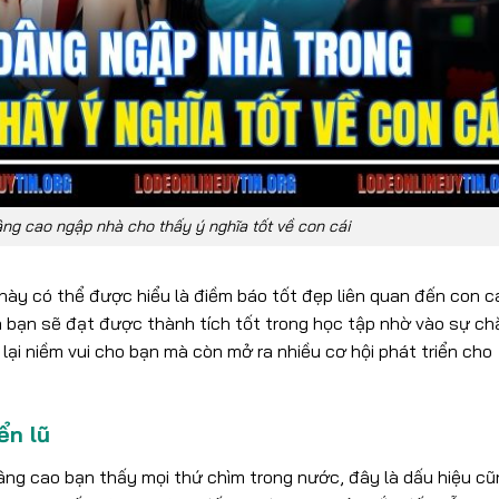
g cao ngập nhà cho thấy ý nghĩa tốt về con cái
này có thể được hiểu là điềm báo tốt đẹp liên quan đến con c
ủa bạn sẽ đạt được thành tích tốt trong học tập nhờ vào sự c
lại niềm vui cho bạn mà còn mở ra nhiều cơ hội phát triển cho
ển lũ
ng cao bạn thấy mọi thứ chìm trong nước, đây là dấu hiệu cũ