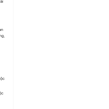
ài
an
ng,
uộc
ộc