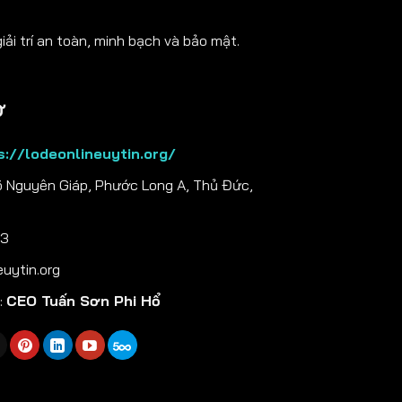
ải trí an toàn, minh bạch và bảo mật.
Ợ
s://lodeonlineuytin.org/
Võ Nguyên Giáp, Phước Long A, Thủ Đức,
73
uytin.org
:
CEO Tuấn Sơn Phi Hổ