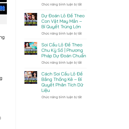
Chức năng bình luận bị tắt
ở
Số
Quả
Soi
Miền
Cao
Cầu
Bắc
Dự Đoán Lô Đề Theo
Lô
Theo
Con Vật May Mắn –
Đề
Cặp
Bí Quyết Trúng Lớn
Theo
Số
Chức năng bình luận bị tắt
ở
Bạc
Thắng
âng
Dự
Nhớ
Lớn
Đoán
|
Soi Cầu Lô Đề Theo
Lô
Chiến
Chu Kỳ Số | Phương
Đề
Lược
Pháp Dự Đoán Chuẩn
Theo
Đơn
Chức năng bình luận bị tắt
ở
Con
Giản
Soi
Vật
Mà
Cầu
May
Cách Soi Cầu Lô Đề
Tối
ng
Lô
Mắn
Ưu
Bằng Thống Kê – Bí
Đề
–
Quyết Phân Tích Dữ
Theo
Bí
Liệu
Chu
Quyết
Kỳ
Chức năng bình luận bị tắt
Trúng
ở
Số
Lớn
Cách
|
Soi
Phương
Cầu
Pháp
c
Lô
Dự
Đề
Đoán
Bằng