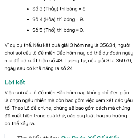
Số 3 (Thủy) thì bóng = 8.
Số 4 (Hỏa) thì bóng = 9.
Số 5 (Thổ) thì bóng = 0.
Ví dụ cụ thể: Nếu kết quả giải 3 hôm nay là 35634, người
chơi soi cầu lô đề miền Bắc hôm nay có thể dự đoán ngày
mai đề sẽ xuất hiện số 43. Tương tự, nếu giải 3 là 36979,
ngày sau có khả năng ra số 24.
Lời kết
Việc soi cầu lô đề miền Bắc hôm nay không chỉ đơn giản
là chọn ngẫu nhiên mà còn bao gồm việc xem xét các yếu
tố. Theo Lô đề online, chúng sẽ bao gồm cách mà chúng
đã xuất hiện trong quá khứ, các quy luật hay xu hướng
có thể xảy ra.