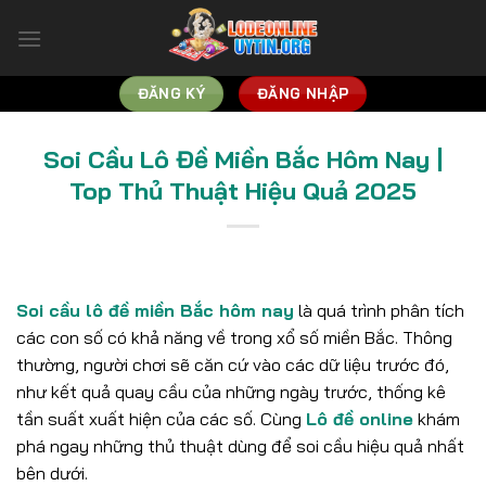
Bỏ
qua
nội
dung
ĐĂNG KÝ
ĐĂNG NHẬP
Soi Cầu Lô Đề Miền Bắc Hôm Nay |
Top Thủ Thuật Hiệu Quả 2025
Soi cầu lô đề miền Bắc hôm nay
là quá trình phân tích
các con số có khả năng về trong xổ số miền Bắc. Thông
thường, người chơi sẽ căn cứ vào các dữ liệu trước đó,
như kết quả quay cầu của những ngày trước, thống kê
tần suất xuất hiện của các số. Cùng
Lô đề online
khám
phá ngay những thủ thuật dùng để soi cầu hiệu quả nhất
bên dưới.