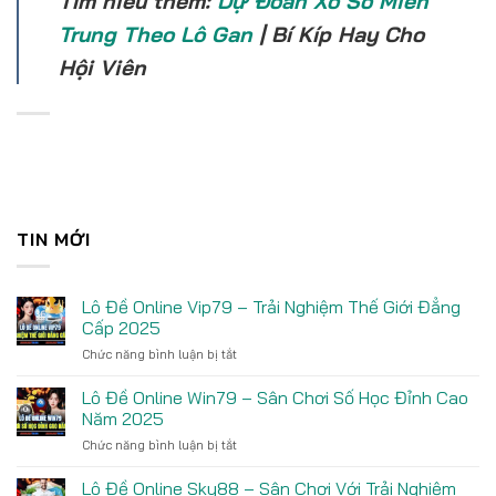
Tìm hiểu thêm:
Dự Đoán Xổ Số Miền
Trung Theo Lô Gan
| Bí Kíp Hay Cho
Hội Viên
TIN MỚI
Lô Đề Online Vip79 – Trải Nghiệm Thế Giới Đẳng
Cấp 2025
Chức năng bình luận bị tắt
ở
Lô
Đề
Lô Đề Online Win79 – Sân Chơi Số Học Đỉnh Cao
Online
Năm 2025
Vip79
Chức năng bình luận bị tắt
ở
–
Lô
Trải
Đề
Lô Đề Online Sky88 – Sân Chơi Với Trải Nghiệm
Nghiệm