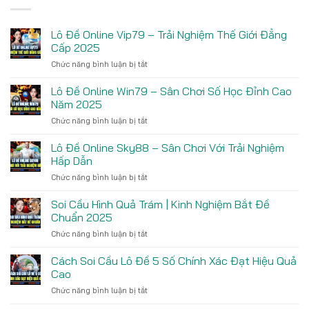
Lô Đề Online Vip79 – Trải Nghiệm Thế Giới Đẳng
Cấp 2025
Chức năng bình luận bị tắt
ở
Lô
Đề
Lô Đề Online Win79 – Sân Chơi Số Học Đỉnh Cao
Online
Năm 2025
Vip79
Chức năng bình luận bị tắt
ở
–
Lô
Trải
Đề
Lô Đề Online Sky88 – Sân Chơi Với Trải Nghiệm
Nghiệm
Online
Thế
Hấp Dẫn
Win79
Giới
Chức năng bình luận bị tắt
ở
–
Đẳng
Lô
Sân
Cấp
Đề
Soi Cầu Hình Quả Trám | Kinh Nghiệm Bắt Đề
Chơi
2025
Online
Số
Chuẩn 2025
Sky88
Học
Chức năng bình luận bị tắt
ở
–
Đỉnh
Soi
Sân
Cao
Cầu
Cách Soi Cầu Lô Đề 5 Số Chính Xác Đạt Hiệu Quả
Chơi
Năm
Hình
Với
Cao
2025
Quả
Trải
Chức năng bình luận bị tắt
ở
Trám
Nghiệm
Cách
|
Hấp