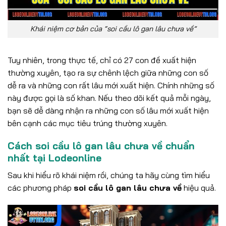
Khái niệm cơ bản của “soi cầu lô gan lâu chưa về”
Tuy nhiên, trong thực tế, chỉ có 27 con đề xuất hiện
thường xuyên, tạo ra sự chênh lệch giữa những con số
dễ ra và những con rất lâu mới xuất hiện. Chính những số
này được gọi là số khan. Nếu theo dõi kết quả mỗi ngày,
bạn sẽ dễ dàng nhận ra những con số lâu mới xuất hiện
bên cạnh các mục tiêu trúng thường xuyên.
Cách soi cầu lô gan lâu chưa về chuẩn
nhất tại Lodeonline
Sau khi hiểu rõ khái niệm rồi, chúng ta hãy cùng tìm hiểu
các phương pháp
soi cầu lô gan lâu chưa về
hiệu quả.