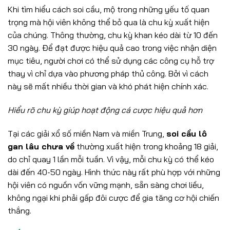
Khi tìm hiểu cách soi cầu, mộ trong những yếu tố quan
trọng mà hội viên không thể bỏ qua là chu kỳ xuất hiện
của chúng. Thông thường, chu kỳ khan kéo dài từ 10 đến
30 ngày. Để đạt được hiệu quả cao trong việc nhận diện
mục tiêu, người chơi có thể sử dụng các công cụ hỗ trợ
thay vì chỉ dựa vào phương pháp thủ công. Bởi vì cách
này sẽ mất nhiều thời gian và khó phát hiện chính xác.
Hiểu rõ chu kỳ giúp hoạt động cá cược hiệu quả hơn
Tại các giải xổ số miền Nam và miền Trung,
soi cầu lô
gan lâu chưa về
thường xuất hiện trong khoảng 18 giải,
do chỉ quay 1 lần mỗi tuần. Vì vậy, mỗi chu kỳ có thể kéo
dài đến 40-50 ngày. Hình thức này rất phù hợp với những
hội viên có nguồn vốn vững mạnh, sẵn sàng chơi liều,
không ngại khi phải gấp đôi cược để gia tăng cơ hội chiến
thắng.