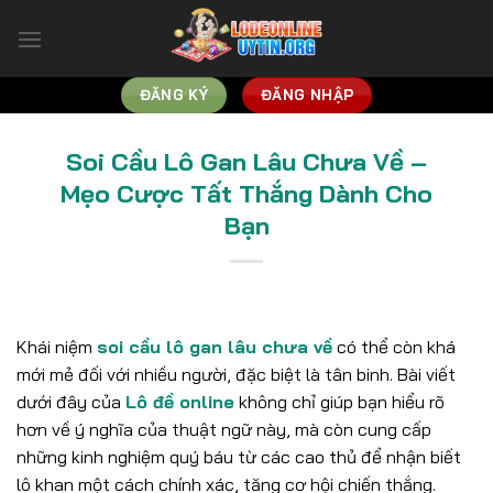
Bỏ
qua
nội
dung
ĐĂNG KÝ
ĐĂNG NHẬP
Soi Cầu Lô Gan Lâu Chưa Về –
Mẹo Cược Tất Thắng Dành Cho
Bạn
Khái niệm
soi cầu lô gan lâu chưa về
có thể còn khá
mới mẻ đối với nhiều người, đặc biệt là tân binh. Bài viết
dưới đây của
Lô đề online
không chỉ giúp bạn hiểu rõ
hơn về ý nghĩa của thuật ngữ này, mà còn cung cấp
những kinh nghiệm quý báu từ các cao thủ để nhận biết
lô khan một cách chính xác, tăng cơ hội chiến thắng.